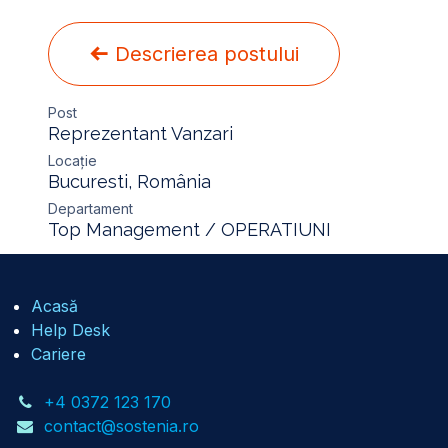
Descrierea postului
Post
Reprezentant Vanzari
Locație
Bucuresti
,
România
Departament
Top Management / OPERATIUNI
Acasă
Help Desk
Cariere
+4 0372 123 170
contact@sostenia.ro