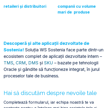
​retaileri și distribuitori​
companii cu volume
mari de produse
Descoperă și alte aplicații dezvoltate de
Sostenia!
Soluția WS Sostenia face parte dintr-un
ecosistem complet de aplicații dezvoltate intern –
TMS
,
CRM
,
DMS
și
SKU
– bazate pe tehnologii
Oracle și gândite să funcționeze integrat, în jurul
proceselor tale de business.
Hai să discutăm despre nevoile tale
Completează formularul, iar echipa noastră te va
contacta pentru a înțelege mai bine cerințele tale și