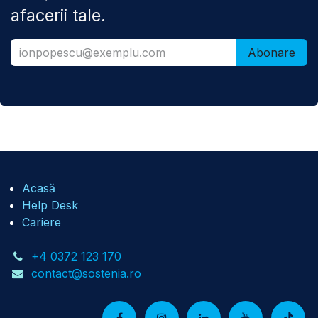
afacerii tale.
Abonare
Acasă
Help Desk
Cariere
+4 0372 123 170
contact@sostenia.ro