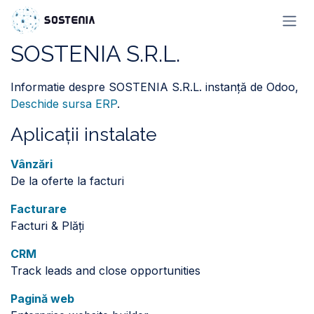
Sari la conținut
SOSTENIA S.R.L.
Informatie despre SOSTENIA S.R.L. instanță de Odoo,
Deschide sursa ERP
.
Aplicații instalate
Vânzări
De la oferte la facturi
Facturare
Facturi & Plăți
CRM
Track leads and close opportunities
Pagină web