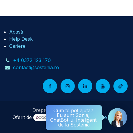
Acasă
Help Desk
Cariere
+4 0372 123 170
contact@sostenia.ro
Drepturi de autor © Sostenia
Oferit de
- Numărul 1
eCommerce Open
Source